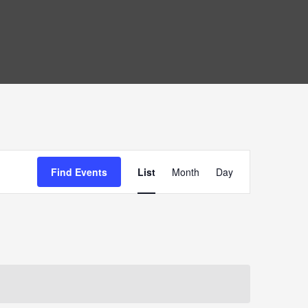
Event
Find Events
List
Month
Day
Views
Navigation