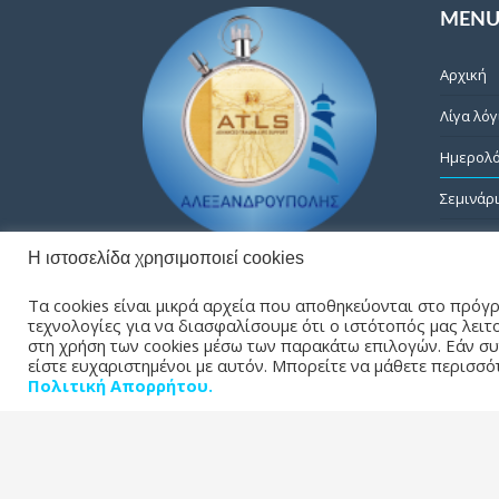
MEN
Αρχική
Λίγα λόγ
Ημερολό
Σεμινάρ
Gallery
Η ιστοσελίδα χρησιμοποιεί cookies
Επικοιν
Τα cookies είναι μικρά αρχεία που αποθηκεύονται στο πρόγ
τεχνολογίες για να διασφαλίσουμε ότι ο ιστότοπός μας λειτο
στη χρήση των cookies μέσω των παρακάτω επιλογών. Εάν συ
© 2023 ATLS Alexandroupolis Rights Reserved | Design by virtua
είστε ευχαριστημένοι με αυτόν. Μπορείτε να μάθετε περισσό
Πολιτική Απορρήτου.