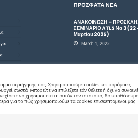
ΠΡΟΣΦΑΤΑ ΝΕΑ
U
ΑΝΑΚΟΙΝΩΣΗ – ΠΡΟΣΚΛΗ
ΣΕΜΙΝΑΡΙΟ ATLS Νο 3 (22 
ια
Μαρτίου 2025)
March 1, 2023
γιο
ια
ωνία
ραμμα περιήγησής σας. Χρησιμοποιούμε cookies και παρόμοιες
υργεί σωστά. Μπορείτε να επιλέξετε εάν θέλετε ή όχι να συναιν
νεχίσετε να χρησιμοποιείτε αυτόν τον ιστότοπο, θα υποθέσουμε
lit.gr
τερα για το πώς χρησιμοποιούμε τα cookies επισκεπτόμενοι μας