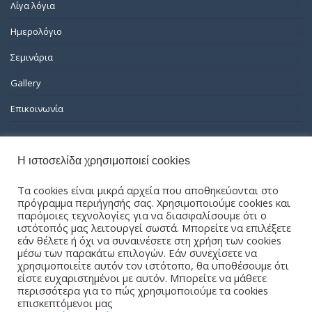
Λίγα λόγια
Ημερολόγιο
Σεμινάρια
Gallery
Επικοινωνία
ΠΡΟΣΦΑΤΑ ΝΕΑ
Η ιστοσελίδα χρησιμοποιεί cookies
VIEW ALL
ΑΝΑΚΟΙΝΩΣΗ – ΠΡΟΣΚΛΗΣΗ – ΣΕΜΙΝΑΡΙΟ ATLS Νο 3
Τα cookies είναι μικρά αρχεία που αποθηκεύονται στο
(22 – 23 – Μαρτίου 2025)
πρόγραμμα περιήγησής σας. Χρησιμοποιούμε cookies και
παρόμοιες τεχνολογίες για να διασφαλίσουμε ότι ο
March 1, 2023
ιστότοπός μας λειτουργεί σωστά. Μπορείτε να επιλέξετε
ΑΚΟΛΟΥΘΗΣΤΕ ΜΑΣ
εάν θέλετε ή όχι να συναινέσετε στη χρήση των cookies
μέσω των παρακάτω επιλογών. Εάν συνεχίσετε να
χρησιμοποιείτε αυτόν τον ιστότοπο, θα υποθέσουμε ότι
είστε ευχαριστημένοι με αυτόν. Μπορείτε να μάθετε
περισσότερα για το πώς χρησιμοποιούμε τα cookies
επισκεπτόμενοι μας