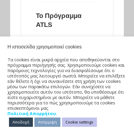
Το Πρόγραμμα
ATLS
Το ΑTLS παρέχει συνοπτική,
Η ιστοσελίδα χρησιμοποιεί cookies
συμπυκνωμένη και περιεκτική
εκπαίδευση για την
Τα cookies είναι μικρά αρχεία που αποθηκεύονται στο
πρόγραμμα περιήγησής σας. Χρησιμοποιούμε cookies και
αντιμετώπιση του
παρόμοιες τεχνολογίες για να διασφαλίσουμε ότι ο
πολυτραυματία τις πρώτες ώρες
ιστότοπός μας λειτουργεί σωστά. Μπορείτε να επιλέξετε
εάν θέλετε ή όχι να συναινέσετε στη χρήση των cookies
μετά την κάκωση σε
μέσω των παρακάτω επιλογών. Εάν συνεχίσετε να
σχηματισμούς όπως το Τμήμα
χρησιμοποιείτε αυτόν τον ιστότοπο, θα υποθέσουμε ότι
είστε ευχαριστημένοι με αυτόν. Μπορείτε να μάθετε
Επειγόντων ή το Κέντρο Υγείας.
περισσότερα για το πώς χρησιμοποιούμε τα cookies
Προσπαθεί να μεταδώσει τις
επισκεπτόμενοι μας
Πολιτική Απορρήτου.
γνώσεις εκείνες που μπορούν να
Αποδοχή
Απόρριψη
Cookie settings
σώσουν ζωές σε κρίσιμες
καταστάσεις.