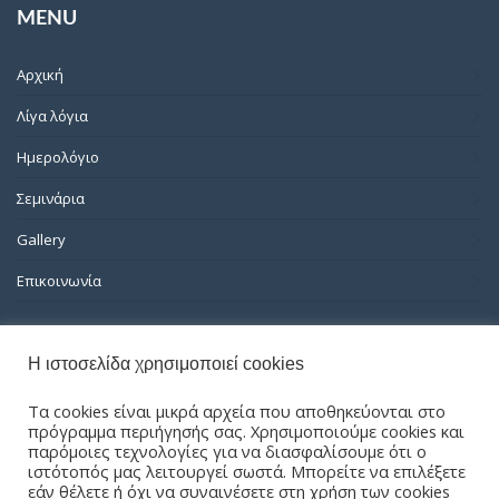
MENU
Αρχική
Λίγα λόγια
Ημερολόγιο
Σεμινάρια
Gallery
Επικοινωνία
ΠΡΟΣΦΑΤΑ ΝΕΑ
Η ιστοσελίδα χρησιμοποιεί cookies
VIEW ALL
ΑΝΑΚΟΙΝΩΣΗ – ΠΡΟΣΚΛΗΣΗ – ΣΕΜΙΝΑΡΙΟ ATLS Νο 3
Τα cookies είναι μικρά αρχεία που αποθηκεύονται στο
(22 – 23 – Μαρτίου 2025)
πρόγραμμα περιήγησής σας. Χρησιμοποιούμε cookies και
παρόμοιες τεχνολογίες για να διασφαλίσουμε ότι ο
March 1, 2023
ιστότοπός μας λειτουργεί σωστά. Μπορείτε να επιλέξετε
ΑΚΟΛΟΥΘΗΣΤΕ ΜΑΣ
εάν θέλετε ή όχι να συναινέσετε στη χρήση των cookies